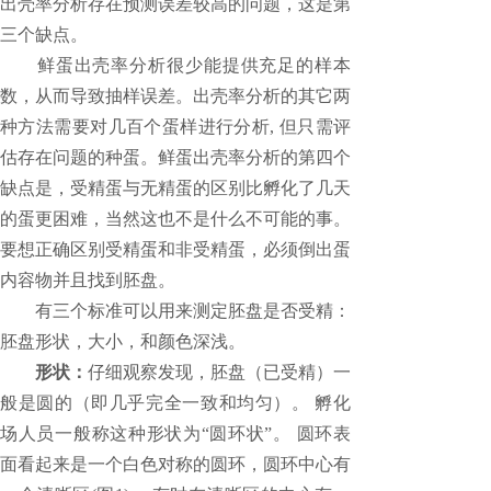
出壳率分析存在预测误差较高的问题，这是第
三个缺点。
鲜蛋出壳率分析很少能提供充足的样本
数，从而导致抽样误差。出壳率分析的其它两
种方法需要对几百个蛋样进行分析, 但只需评
估存在问题的种蛋。鲜蛋出壳率分析的第四个
缺点是，受精蛋与无精蛋的区别比孵化了几天
的蛋更困难，当然这也不是什么不可能的事。
要想正确区别受精蛋和非受精蛋，必须倒出蛋
内容物并且找到胚盘。
有三个标准可以用来测定胚盘是否受精：
胚盘形状，大小，和颜色深浅。
形状：
仔细观察发现，胚盘（已受精）一
般是圆的（即几乎完全一致和均匀）。 孵化
场人员一般称这种形状为“圆环状”。 圆环表
面看起来是一个白色对称的圆环，圆环中心有