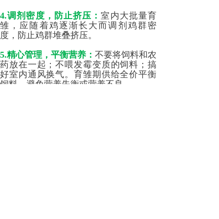
4.调剂密度，防止挤压：
室内大批量育
雏，应随着鸡逐渐长大而调剂鸡群密
度，防止鸡群堆叠挤压。
5.精心管理，平衡营养：
不要将饲料和农
药放在一起；不喂发霉变质的饲料；搞
好室内通风换气。育雏期供给全价平衡
饲料，避免营养失衡或营养不良。
6.严加看管，防止敌害：
严禁狗猫等偷吃
雏鸡。堵塞鼠洞，防止老鼠危害。
分享到:
上一篇：
鸡舍通风量，你的计算......
下一篇：
家禽：种蛋孵化过程中......
地点：
安徽省蚌埠市学海路31号
传真：
0552-2566661