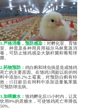
1.严格消毒，预防感染：
对孵化室、育雏
室、种蛋及各种用具用福尔马林熏蒸消
毒，可防止雏鸡感染大肠杆菌和葡萄球
菌。
2.药物预防：
鸡白痢和球虫病是造成雏鸡
死亡的主要原因。在雏鸡3周龄以前的饲
料中添加0.2%土霉素，对预防白痢有特
效；15日龄后在饲料中添加适量氯苯胍
可预防球虫病。
3.加喂糖水：
雏鸡孵化后15小时内，让其
饮用8%的蔗糖水，可使雏鸡死亡率降低
50%。