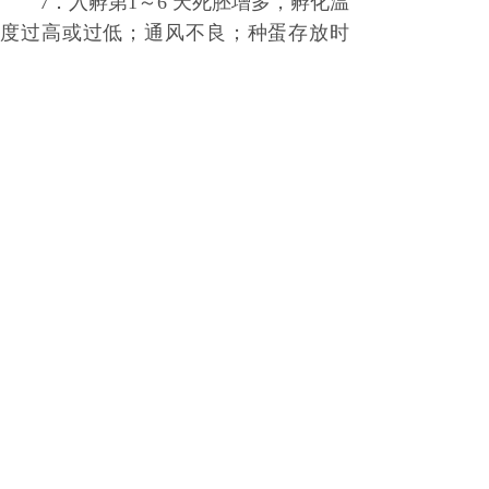
7．入孵第1～6 天死胚增多，孵化温
度过高或过低；通风不良；种蛋存放时
间过长，种蛋蒸熏消毒过甚；种鸡遗传
性孵化率低。
8．啄单孔，无力将孔口扩大，临近
啄壳时温度突然猛增。湿度太低，通风
换气不良，种鸡饲料中维生素A 、维生
素B1、维生素B2、维生素B12缺乏时，
这种现象最多见。
分享到:
上一篇：
降低雏鸡死亡六招
下一篇：
禽类养殖需要合理的设......
地点：
安徽省蚌埠市学海路31号
传真：
0552-2566661