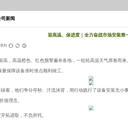
公司新闻
迎高温、保进度｜全力奋战市场安装第
享到:
新高，高温橙色、红色预警遍布各地，一轮轮高温天气席卷而来
保量保障设备准时准点顺利竣工。
忙碌着，
他们争分夺秒、汗流浃背
，用行动践行了设备安装无小
价值理念。
定开拓进取，不负所托。