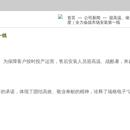
首页
公司新闻
迎高温、保
>>
>>
度｜全力奋战市场安装第一线
一线
。为保障客户按时投产运营，售后安装人员
迎高温、战酷暑
，奔
事的承诺，体现了团结高效、敬业奉献
的
精神，诠释了瑞格电子“