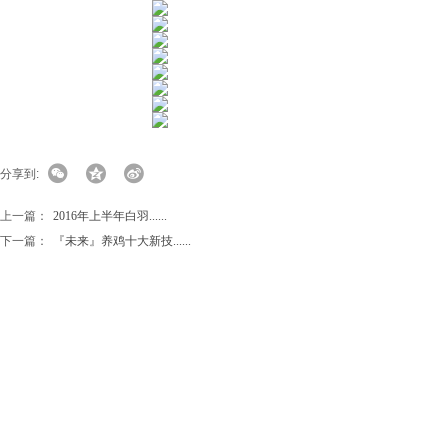
分享到:
上一篇：
2016年上半年白羽......
下一篇：
『未来』养鸡十大新技......
地点：
安徽省蚌埠市学海路31号