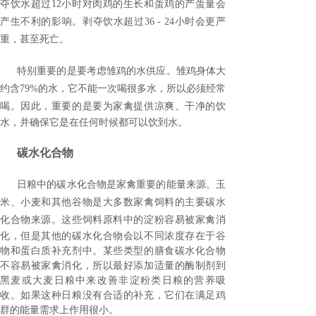
夺饮水超过
12
小时对肉鸡的生长和蛋鸡的产蛋量会
产生不利的影响。剥夺饮水超过
36 - 24
小时会更严
重，甚至死亡。
特别重要的是要考虑雏鸡的水供应。雏鸡身体大
约含
79%
的水，它不能一次喝很多水，所以必须经常
喝。
因此，重要的是要为家禽提供凉爽、干净的饮
水，并确保它是在任何时候都可以饮到水。
碳水化合物
日粮中的碳水化合物是家禽重要的能量来源。玉
米、小麦和其他谷物是大多数家禽饲料的主要碳水
化合物来源。
这些饲料原料中的淀粉容易被家禽消
化，但是其他的碳水化合物会以不同浓度存在于谷
物和蛋白质补充剂中。
某些类型的膳食碳水化合物
不容易被家禽消化，所以最好添加适量的酶制剂到
黑麦或大麦日粮中来改善非淀粉类日粮的营养吸
收。
如果这种日粮没有合适的补充，它们在满足鸡
群的能量需求上作用很小。