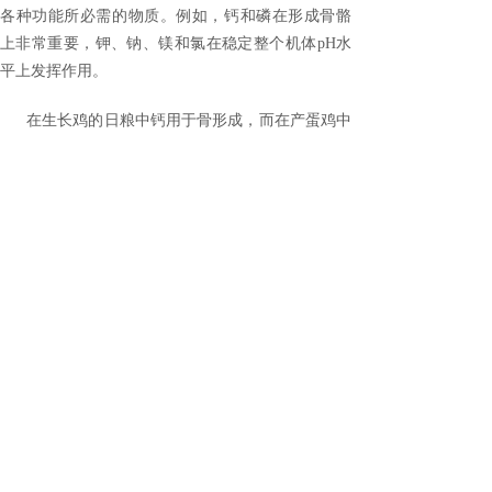
各种功能所必需的物质。
例如，钙和磷在形成骨骼
上非常重要，钾、钠、镁和氯在稳定整个机体
pH
水
平上发挥作用。
在生长鸡的日粮中钙用于骨形成，而在产蛋鸡中
大量钙通常用于形成蛋壳。
如果母鸡日粮中没有充
足的钙用于蛋壳生成，鸡就会动员骨骼中保存的
钙，但是这种来源可能会迅速耗尽，母鸡会停止产
蛋。
后院养殖户通常会使用牡蛎壳或粉碎的石灰粉来
补充日粮中的钙。
很容易找到一般的矿物质补充剂
添加到畜禽饲料中，在计算出添加比例之前最好是
更深入地研究特定品种。
维生素
维生素通常被划分为两种：脂溶性维生素：
A
、
D
、
E
、
K
和水溶性维生素，包括
B
族维生素和维生素