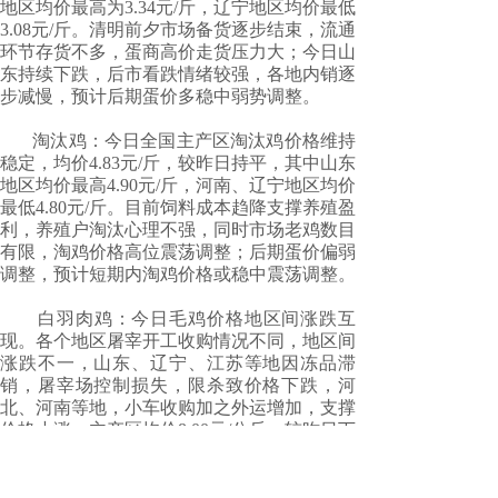
地区均价最高为3.34元/斤，辽宁地区均价最低
3.08元/斤。清明前夕市场备货逐步结束，流通
环节存货不多，蛋商高价走货压力大；今日山
东持续下跌，后市看跌情绪较强，各地内销逐
步减慢，预计后期蛋价多稳中弱势调整。
淘汰鸡：今日全国主产区淘汰鸡价格维持
稳定，均价4.83元/斤，较昨日持平，其中山东
地区均价最高4.90元/斤，河南、辽宁地区均价
最低4.80元/斤。目前饲料成本趋降支撑养殖盈
利，养殖户淘汰心理不强，同时市场老鸡数目
有限，淘鸡价格高位震荡调整；后期蛋价偏弱
调整，预计短期内淘鸡价格或稳中震荡调整。
白羽肉鸡：今日毛鸡价格地区间涨跌互
现。各个地区屠宰开工收购情况不同，地区间
涨跌不一，山东、辽宁、江苏等地因冻品滞
销，屠宰场控制损失，限杀致价格下跌，河
北、河南等地，小车收购加之外运增加，支撑
价格小涨。主产区均价8.00元/公斤，较昨日下
降0.01元/公斤，其中最高价为河南地区8.33元/
公斤，最低价为江苏地区7.85元/公斤。虽然，
近期市场鸡源仍少，但，屠宰场走货较慢，合