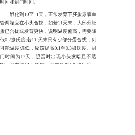
时间和封门时间。
孵化到10至11天，正常发育下胚蛋尿囊血
管两端应在小头合拢，如若11天末，大部分胚
蛋已合拢或发育更快，说明温度偏高，需要降
低0.2摄氏度;若11 天末只有少部分蛋合拢，则
可能温度偏低，应该提高0.1至0.3摄氏度。封
门时间为17天，照蛋时出现小头发暗且不透
明，如若透光面积较大则需升温0.2 摄氏度，
若有少部分胚蛋出现向一方倾斜，说明胚胎发
育过快，应降低温度0.2至0.5摄氏度。
分享到:
上一篇：
孵化期间胚胎温度调控......
下一篇：
2015-16年禽类......